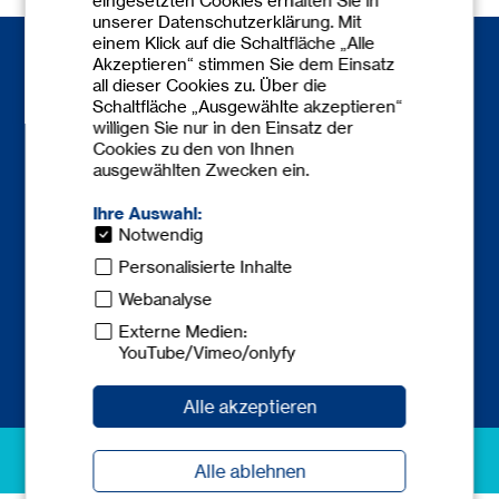
eingesetzten Cookies erhalten Sie in
unserer Datenschutzerklärung. Mit
einem Klick auf die Schaltfläche „Alle
Akzeptieren“ stimmen Sie dem Einsatz
all dieser Cookies zu. Über die
Schaltfläche „Ausgewählte akzeptieren“
willigen Sie nur in den Einsatz der
Cookies zu den von Ihnen
ausgewählten Zwecken ein.
Kontakt
Telefon:
+49 6841 77780-0
Ihre Auswahl:
Telefax: +49 6841 77780-59
Notwendig
europe@
tecnicum.com
Personalisierte Inhalte
Webanalyse
Externe Medien:
YouTube/Vimeo/onlyfy
Alle akzeptieren
excellence in safety
Alle ablehnen