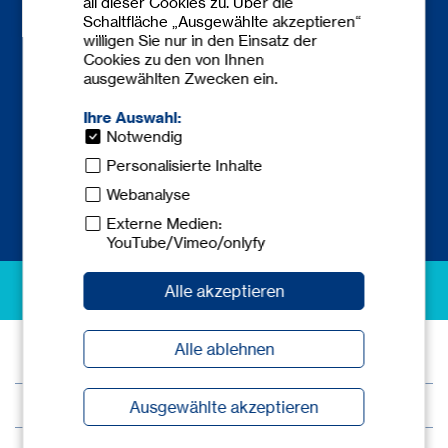
all dieser Cookies zu. Über die
Schaltfläche „Ausgewählte akzeptieren“
Kontakt
willigen Sie nur in den Einsatz der
Cookies zu den von Ihnen
Telefon:
+49 6841 77780-0
ausgewählten Zwecken ein.
Telefax: +49 6841 77780-59
europe@
tecnicum.com
Ihre Auswahl:
Notwendig
Personalisierte Inhalte
Webanalyse
Externe Medien:
YouTube/Vimeo/onlyfy
excellence in safety
Alle akzeptieren
Alle ablehnen
© 2026 tec.nicum
Impressum
Ausgewählte akzeptieren