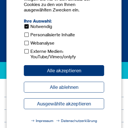
Cookies zu den von Ihnen
Telefon:
+49 6841 77780-0
ausgewählten Zwecken ein.
Telefax: +49 6841 77780-59
europe@
tecnicum.com
Ihre Auswahl:
Notwendig
Personalisierte Inhalte
Webanalyse
Externe Medien:
YouTube/Vimeo/onlyfy
excellence in safety
Alle akzeptieren
Alle ablehnen
© 2026 tec.nicum
Impressum
Ausgewählte akzeptieren
Datenschutz
Impressum
Datenschutzerklärung