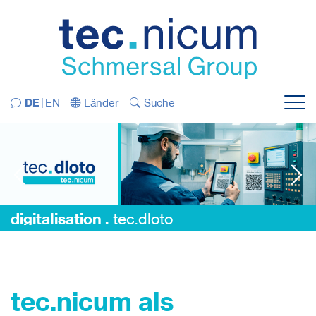
Direkt zur Navigation springen
Direkt zum Inhalt springen
DE
EN
Länder
Suche
Menü
digitalisation .
tec.dloto
digitalisation .
tec.dloto
tec.nicum als