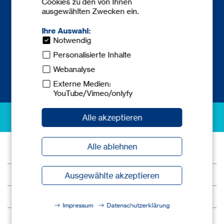
Cookies zu den von Ihnen
Telefon:
+49 6841 77780-0
ausgewählten Zwecken ein.
Telefax: +49 6841 77780-59
europe@
tecnicum.com
Ihre Auswahl:
Notwendig
Personalisierte Inhalte
Webanalyse
Externe Medien:
YouTube/Vimeo/onlyfy
excellence in safety
Alle akzeptieren
Alle ablehnen
© 2026 tec.nicum
Impressum
Ausgewählte akzeptieren
Datenschutz
Impressum
Datenschutzerklärung
AGB