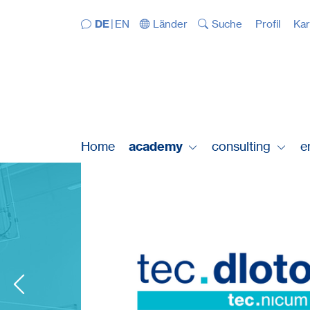
Direkt zur Navigation springen
Direkt zum Inhalt springen
DE
EN
Länder
Suche
Profil
Kar
Home
academy
consulting
e
digitalisation .
tec.dloto