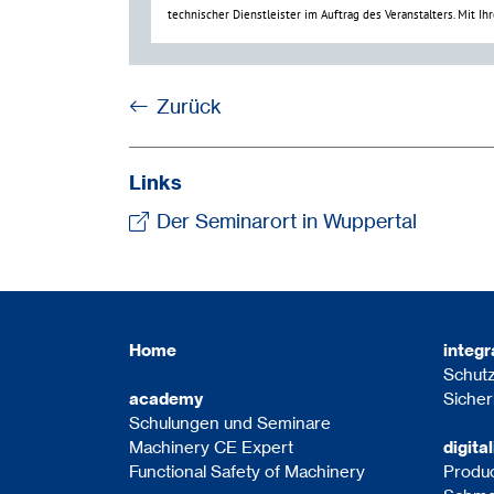
Zurück
Links
Der Seminarort in Wuppertal
Home
integr
Schutz
Siche
academy
Schulungen und Seminare
Machinery CE Expert
digita
Functional Safety of Machinery
Produc