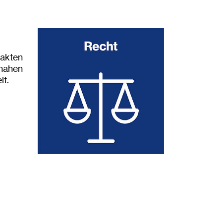
pakten
snahen
lt.