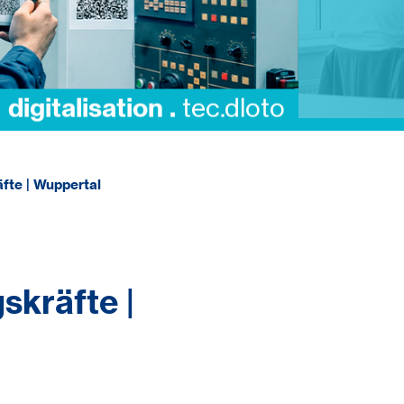
digitalisation .
tec.dloto
fte | Wuppertal
skräfte |