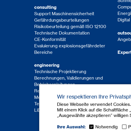
Schme
Comput
consulting
Energ
Support Maschinensicherheit
Digita
Gefährdungsbeurteilungen
Risikobeurteilung gemäß ISO 12100
Technische Dokumentation
outso
CE-Konformität
Angeb
Evaluierung explosions­gefährdeter
Bereiche
Exper
engineering
Technische Projektierung
Berechnungen, Validierungen und
Betriebsanleitungen
Retrofitting für Maschinen
Wir respektieren Ihre Privatsp
Messungen
Technische Prüfungen
Diese Webseite verwendet Cookies. 
Mit einem Klick auf die Schaltfläche
LiDAR-Scan
„Ausgewählte akzeptieren“ willigen
Ihre Auswahl:
Notwendig
P