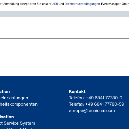
ation
Kontakt
einrichtungen
Telefon:
+49 6841 77780-0
rheitskomponenten
Telefax: +49 6841 77780-59
europe@
tecnicum.com
lisation
t Service System