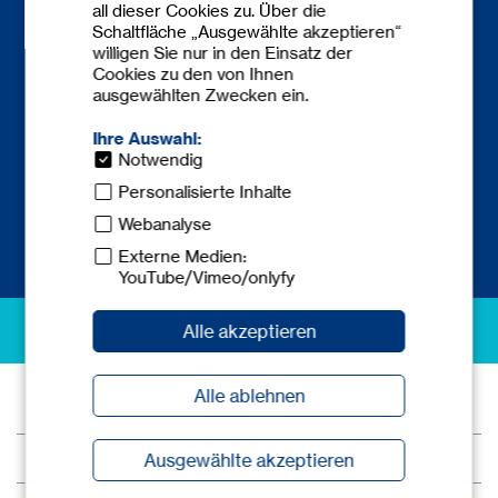
all dieser Cookies zu. Über die
Schaltfläche „Ausgewählte akzeptieren“
Kontakt
willigen Sie nur in den Einsatz der
Cookies zu den von Ihnen
Telefon:
+49 6841 77780-0
ausgewählten Zwecken ein.
Telefax: +49 6841 77780-59
europe@
tecnicum.com
Ihre Auswahl:
Notwendig
Personalisierte Inhalte
Webanalyse
Externe Medien:
YouTube/Vimeo/onlyfy
excellence in safety
Alle akzeptieren
Alle ablehnen
© 2026 tec.nicum
Impressum
Ausgewählte akzeptieren